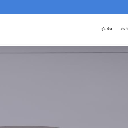
होम पेज
कंपन