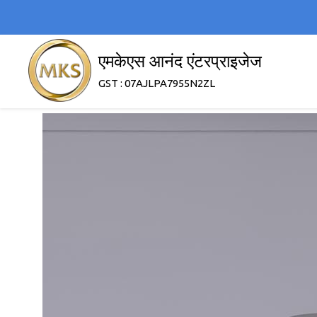
एमकेएस आनंद एंटरप्राइजेज
GST : 07AJLPA7955N2ZL